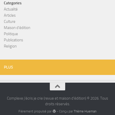
Categories
Actualité
Articles
Culture
Maison d'édition
Politique
Publications
Religion
PLUS
Complexe j'écris je crie (revue et maison d'édition) © 2026. Tous
droits réservés.
Fièrement propulsé par
- Conçu par
Thème Hueman