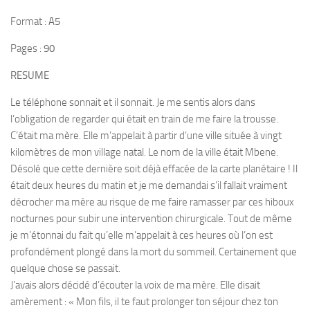
Format :
A5
Pages :
90
RESUME
Le téléphone sonnait et il sonnait. Je me sentis alors dans
l’obligation de regarder qui était en train de me faire la trousse.
C’était ma mère. Elle m’appelait à partir d’une ville située à vingt
kilomètres de mon village natal. Le nom de la ville était Mbene.
Désolé que cette dernière soit déjà effacée de la carte planétaire ! Il
était deux heures du matin et je me demandai s’il fallait vraiment
décrocher ma mère au risque de me faire ramasser par ces hiboux
nocturnes pour subir une intervention chirurgicale. Tout de même
je m’étonnai du fait qu’elle m’appelait à ces heures où l’on est
profondément plongé dans la mort du sommeil. Certainement que
quelque chose se passait.
J’avais alors décidé d’écouter la voix de ma mère. Elle disait
amèrement : « Mon fils, il te faut prolonger ton séjour chez ton