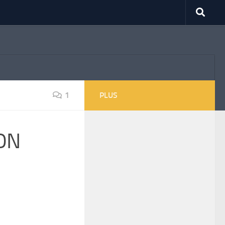
1
PLUS
ON