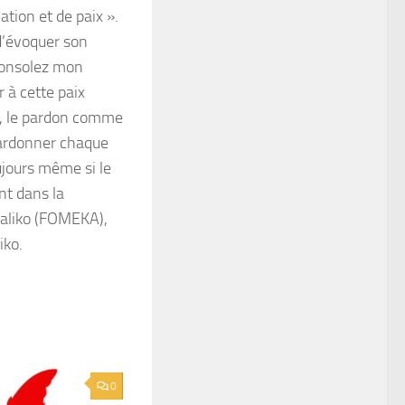
tion et de paix ».
 d’évoquer son
 consolez mon
r à cette paix
s, le pardon comme
pardonner chaque
ujours même si le
ent dans la
taliko (FOMEKA),
iko.
0