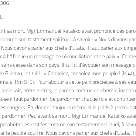
306
E
nt sa mort, Mgr Emmanuel Kataliko avait prononcé des paro
 comme son testament spirituel, à savoir : « Nous devons parl
 Nous devons parler aux chefs d’Etats, il faut parler aux dir
 à l’Afrique un message de réconciliation et de paix ». Ce mes
t sans cesse dans son pays. Il suffit d’évoquer son message 
de Bukavu, intitulé : « Consolez, consolez mon peuple ! (Is 40
jamais (Rm 5 :5). Pour aboutir à cette paix précieuse à ses 
o indiquait, entre autres, le pardon comme un chemin incont
hose il faut pardonner. Se pardonner chaque fois et continue
 des dangers. Pardonner toujours même si le poids à porter est 
s pardonner. Peu avant sa mort, Mgr Emmanuel Kataliko ava
 prophétiques restées comme son testament spirituel, à savo
car le peuple souffre. Nous devons parler aux chefs d’Etats, il 