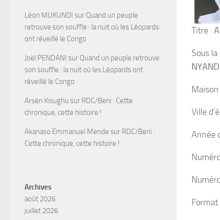
Léon MUKUNDI
sur
Quand un peuple
retrouve son souffle : la nuit où les Léopards
Titre :
A
ont réveillé le Congo
Sous la 
Joël PENDANI
sur
Quand un peuple retrouve
NYANDO
son souffle : la nuit où les Léopards ont
réveillé le Congo
Maison 
Arsën Kisughu
sur
RDC/Beni : Cette
Ville d’
chronique, cette histoire !
Akanaso Emmanuel Mende
sur
RDC/Beni :
Année d
Cette chronique, cette histoire !
Numéro 
Numéro
Archives
août 2026
Format 
juillet 2026