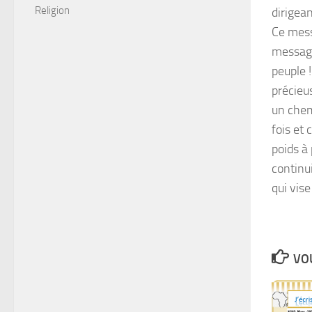
Religion
dirigea
Ce messa
message
peuple !
précieu
un chem
fois et
poids à 
continu
qui vis
VOU