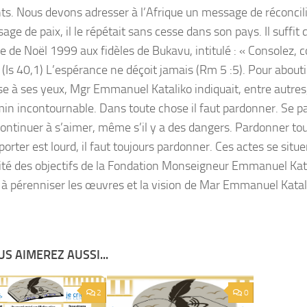
nts. Nous devons adresser à l’Afrique un message de réconcilia
ge de paix, il le répétait sans cesse dans son pays. Il suffit
 de Noël 1999 aux fidèles de Bukavu, intitulé : « Consolez,
 (Is 40,1) L’espérance ne déçoit jamais (Rm 5 :5). Pour abouti
se à ses yeux, Mgr Emmanuel Kataliko indiquait, entre autre
in incontournable. Dans toute chose il faut pardonner. Se 
 continuer à s’aimer, même s’il y a des dangers. Pardonner to
porter est lourd, il faut toujours pardonner. Ces actes se situ
ité des objectifs de la Fondation Monseigneur Emmanuel Ka
e à pérenniser les œuvres et la vision de Mar Emmanuel Katal
S AIMEREZ AUSSI...
2
0