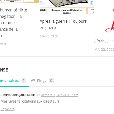
humanité flirte
négation : la
Après la guerre ! Toujours
e comme
en guerre !
ance de la
ce
MAI 6, 2026
J’écris, je c
2026
MAI 22, 202
ONSE
mentaires
1
Pings
0
Aimembahingana.kakule
octobre 1, 2025 à 9:57 am
Mes vives félicitations aux directeurs
Répondre