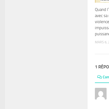
Quand l’
avec sa 
violenc
impuiss
puissan
MARS 6, 
1 RÉP
Com