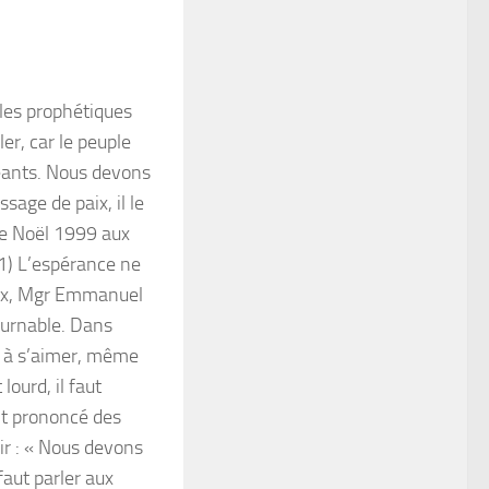
les prophétiques
er, car le peuple
igeants. Nous devons
sage de paix, il le
de Noël 1999 aux
,1) L’espérance ne
yeux, Mgr Emmanuel
ournable. Dans
r à s’aimer, même
lourd, il faut
it prononcé des
ir : « Nous devons
faut parler aux