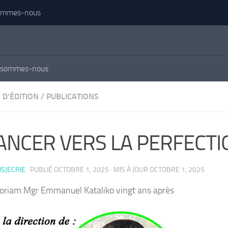
ommes-nous
 sommes-nous
 D'ÉDITION
/
PUBLICATIONS
ANCER VERS LA PERFECTI
ISJECRIE
· PUBLIÉ
OCTOBRE 1, 2025
· MIS À JOUR
OCTOBRE 1, 2025
riam Mgr Emmanuel Kataliko vingt ans après