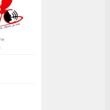
rie
5